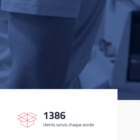
1700
clients servis chaque année