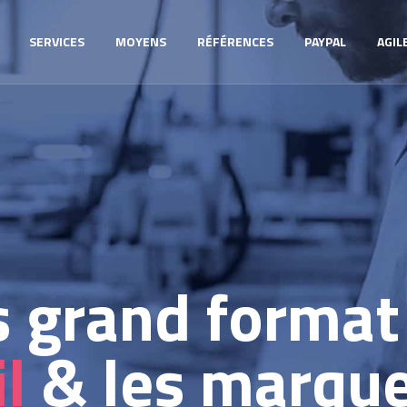
SERVICES
MOYENS
RÉFÉRENCES
PAYPAL
AGIL
s grand format
il
& les marqu