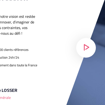
otre vision est restée
innover, d’imaginer de
s contraintes, vos
-nous au défi !
00 clients références
uction 24h/24
ement dans toute la France
e LOSSER
énérale