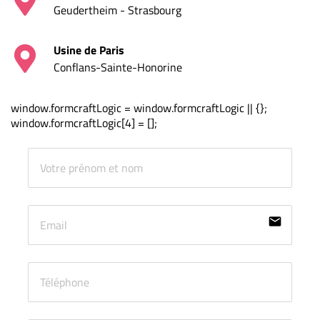
Geudertheim - Strasbourg
Usine de Paris
Conflans-Sainte-Honorine
window.formcraftLogic = window.formcraftLogic || {};
window.formcraftLogic[4] = [];
email